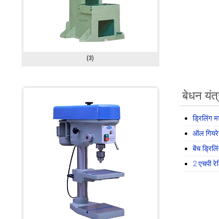
(3)
बेधन यंत
ड्रिलिंग 
ऑल गियरे
बेंच ड्रिल
2 एचपी रे