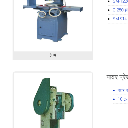
SM-1224 
G-250 हा
SM-914 स
(10)
पावर प्र
पावर प
10 टन 