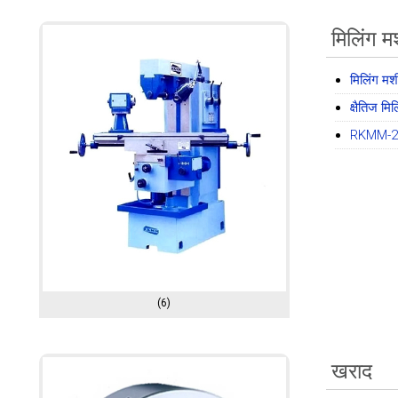
मिलिंग 
मिलिंग म
क्षैतिज मि
RKMM-2 क
(6)
खराद