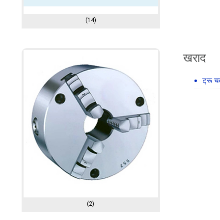
(14)
खराद
ट्रू 
(2)